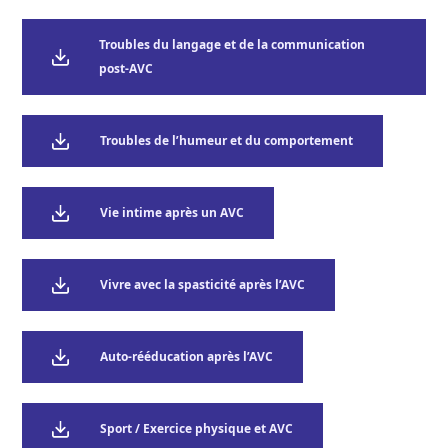
réadaptation (SSR)
Le Bus AVC parcourt l’Île de France
Évaluations pluridisciplinaires à distance
Troubles du langage et de la communication
AVCm2
de l’AVC
post-AVC
Concerts France AVC
Structures de soins de longue durée
(SLD) et structures médico-sociales
Actions avec les pharmaciens
Troubles de l’humeur et du comportement
Les aides financières
La reprise du travail et les aides à
Vie intime après un AVC
l’insertion professionnelle
La reprise de la conduite automobile
Vivre avec la spasticité après l’AVC
La reprise des activités
Auto-rééducation après l’AVC
Sport / Exercice physique et AVC