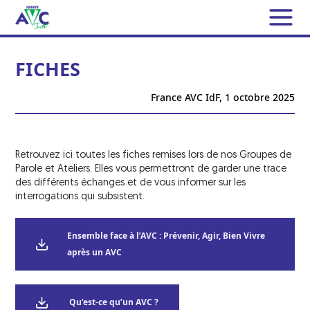
L’ASSOCIATION
FICHES
France AVC IdF
L’AVC
France AVC IdF,
1 octobre 2025
Conseil d’Administration et
Les AVC en chiffres
Responsables des Activités
NOS MISSIONS
Qu’est-ce qu’un AVC ?
Bureaux annexes
Retrouvez ici toutes les fiches remises lors de nos Groupes de
Soutien aux patients et aux aidants
Les AIT
Parole et Ateliers. Elles vous permettront de garder une trace
ACTUALITÉS
des différents échanges et de vous informer sur les
Contrat d’engagement républicain
Les symptômes
Permanences téléphoniques
interrogations qui subsistent.
Que faire face à un AVC ou un AIT ?
DOCUMENTATION
Nous avons besoin de vous
Groupes de Parole
Les facteurs de risque
FICHES
Ensemble face à l’AVC : Prévenir, Agir, Bien Vivre
Bénévoles
Groupe de Parole pour les aidants
après un AVC
Les traitements de l’AVC
La Lettre d’information de France AVC IdF
TÉMOIGNAGES
Adhérents
LA GAZETTE CÉRÉBRALE
Groupes « Rencontre & Partage »
Les UNV
Les reportages TV
Qu’est-ce qu’un AVC ?
Groupe « Café & Promenade »