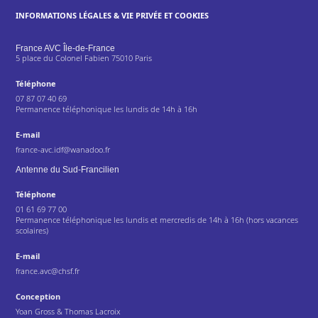
INFORMATIONS LÉGALES & VIE PRIVÉE ET COOKIES
France AVC Île-de-France
5 place du Colonel Fabien 75010 Paris
Téléphone
07 87 07 40 69
Permanence téléphonique les lundis de 14h à 16h
E-mail
france-avc.idf@wanadoo.fr
Antenne du Sud-Francilien
Téléphone
01 61 69 77 00
Permanence téléphonique les lundis et mercredis de 14h à 16h (hors vacances
scolaires)
E-mail
france.avc@chsf.fr
Conception
Yoan Gross & Thomas Lacroix