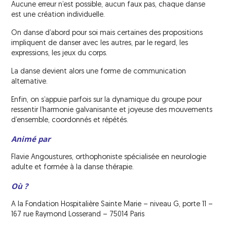
réadaptation (SSR)
Aucune erreur n’est possible, aucun faux pas, chaque danse
Le Bus AVC parcourt l’Île de France
est une création individuelle.
Évaluations pluridisciplinaires à distance
AVCm2
de l’AVC
On danse d’abord pour soi mais certaines des propositions
impliquent de danser avec les autres, par le regard, les
Concerts France AVC
expressions, les jeux du corps.
Structures de soins de longue durée
(SLD) et structures médico-sociales
Actions avec les pharmaciens
La danse devient alors une forme de communication
alternative.
Les aides financières
Enfin, on s’appuie parfois sur la dynamique du groupe pour
La reprise du travail et les aides à
ressentir l’harmonie galvanisante et joyeuse des mouvements
l’insertion professionnelle
d’ensemble, coordonnés et répétés.
La reprise de la conduite automobile
Animé par
Flavie Angoustures, orthophoniste spécialisée en neurologie
La reprise des activités
adulte et formée à la danse thérapie.
Où ?
A la Fondation Hospitalière Sainte Marie – niveau G, porte 11 –
167 rue Raymond Losserand – 75014 Paris