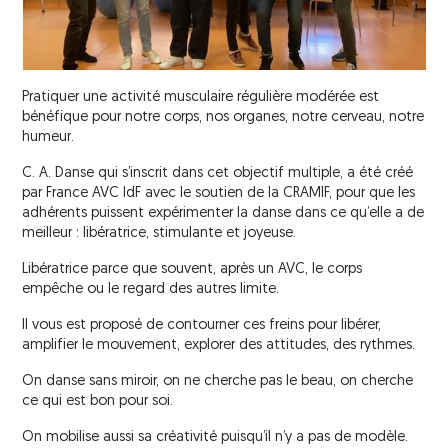
Traitements de l’infarctus cérébral
Nous contacter
La fédération France AVC
Atelier « CADanse »
Traitement de l’hémorragie cérébrale
Atelier « Céramique »
La télémédecine
Pratiquer une activité musculaire régulière modérée est
bénéfique pour notre corps, nos organes, notre cerveau, notre
Atelier « Chant & Bien-Etre »
Les conséquences de l’AVC
humeur.
Atelier « Dessin & Illustration »
C. A. Danse qui s’inscrit dans cet objectif multiple, a été créé
Les séquelles
par France AVC IdF avec le soutien de la CRAMIF, pour que les
Atelier « Initiation à l’Activité Physique
adhérents puissent expérimenter la danse dans ce qu’elle a de
Les risques de récidive
Adaptée »
meilleur : libératrice, stimulante et joyeuse.
Journée pour les enfants victimes d’AVC
L’après AVC
Libératrice parce que souvent, après un AVC, le corps
et leurs parents
empêche ou le regard des autres limite.
Généralités
Il vous est proposé de contourner ces freins pour libérer,
Actions de prévention
amplifier le mouvement, explorer des attitudes, des rythmes.
Le retour au domicile
France AVC IDF et l’ARS IDF
On danse sans miroir, on ne cherche pas le beau, on cherche
Le parcours de soins
ce qui est bon pour soi.
Interventions auprès des collectivités
Services de soins de suite et de
On mobilise aussi sa créativité puisqu’il n’y a pas de modèle.