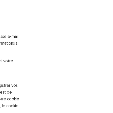
esse e-mail
rmations si
si votre
istrer vos
 est de
otre cookie
 le cookie