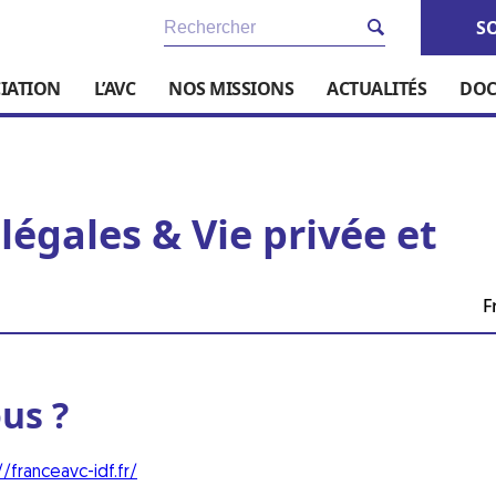
S
CIATION
L’AVC
NOS MISSIONS
ACTUALITÉS
DOC
légales & Vie privée et
F
us ?
//franceavc-idf.fr/