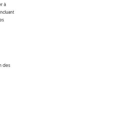
r à
ncluant
es
on des