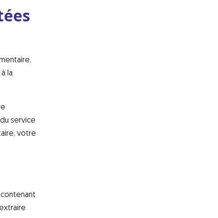
tées
mentaire,
à la
re
 du service
aire, votre
s contenant
extraire