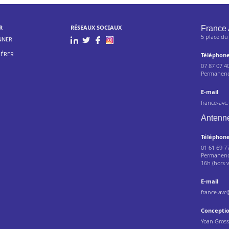
R
RÉSEAUX SOCIAUX
France 
5 place du
NNER
ÉRER
Téléphon
07 87 07 4
Permanence
E-mail
france-avc
Antenne
Téléphon
01 61 69 7
Permanence
16h (hors v
E-mail
france.avc
Concepti
Yoan Gros