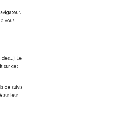
avigateur.
ue vous
icles…). Le
t sur cet
s de suivis
 sur leur