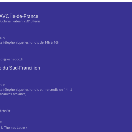
AVC Île-de-France
 Colonel Fabien 75010 Paris
e
0 69
 téléphonique les lundis de 14h à 16h
.idf@wanadoo.fr
 du Sud-Francilien
e
7 00
 téléphonique les lundis et mercredis de 14h à
acances scolaires)
@chsf.fr
on
s & Thomas Lacroix