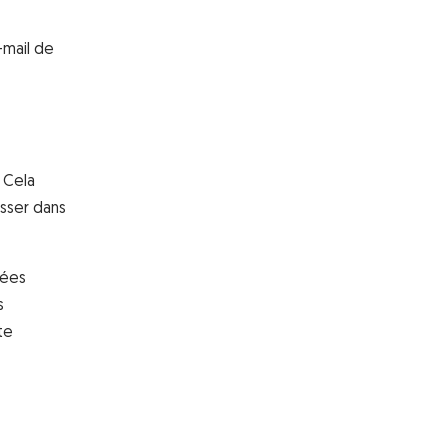
-mail de
 Cela
isser dans
nées
s
te