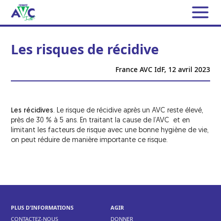
L’ASSOCIATION
Les risques de récidive
France AVC IdF
L’AVC
France AVC IdF,
12 avril 2023
Conseil d’Administration et
Les AVC en chiffres
Responsables des Activités
NOS MISSIONS
Qu’est-ce qu’un AVC ?
Bureaux annexes
Les récidives
. Le risque de récidive après un AVC reste élevé,
Soutien aux patients et aux aidants
Les AIT
près de 30 % à 5 ans. En traitant la cause de l’AVC et en
ACTUALITÉS
limitant les facteurs de risque avec une bonne hygiène de vie,
Contrat d’engagement républicain
Les symptômes
Permanences téléphoniques
on peut réduire de manière importante ce risque.
Que faire face à un AVC ou un AIT ?
DOCUMENTATION
Nous avons besoin de vous
Groupes de Parole
Les facteurs de risque
FICHES
Bénévoles
Groupe de Parole pour les aidants
Les traitements de l’AVC
La Lettre d’information de France AVC IdF
TÉMOIGNAGES
Adhérents
LA GAZETTE CÉRÉBRALE
Groupes « Rencontre & Partage »
Les UNV
PLUS D'INFORMATIONS
AGIR
Les reportages TV
CONTACTEZ-NOUS
Groupe « Café & Promenade »
DONNER