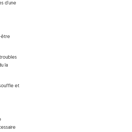
es d’une
-être
troubles
u la
souffle et
e
cessaire