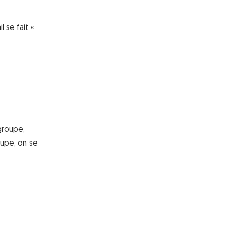
l se fait «
groupe,
oupe, on se