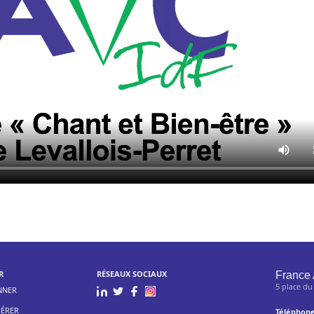
R
RÉSEAUX SOCIAUX
France 
5 place du
NNER
ÉRER
Téléphon