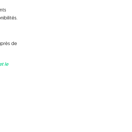
ants
ibilités.
auprès de
et le