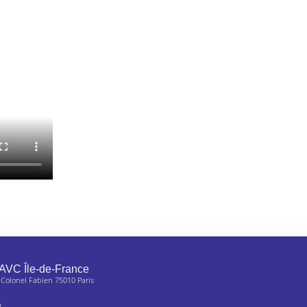
AVC Île-de-France
 Colonel Fabien 75010 Paris
e