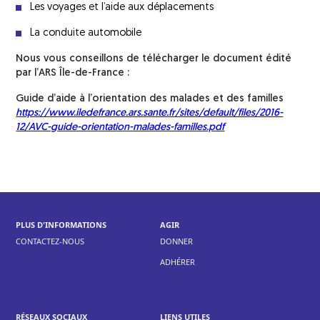
Les voyages et l’aide aux déplacements
La conduite automobile
Nous vous conseillons de télécharger le document édité
par l’ARS Île-de-France :
Guide d’aide à l’orientation des malades et des familles
https://www.iledefrance.ars.sante.fr/sites/default/files/2016-
12/AVC-guide-orientation-malades-familles.pdf
PLUS D'INFORMATIONS
AGIR
CONTACTEZ-NOUS
DONNER
ADHÉRER
RÉSEAUX SOCIAUX
LIENS UTILES