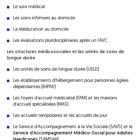
Traitements de l’infarctus cérébral
Nous contacter
Le suivi médical
La fédération France AVC
Atelier « CADanse »
Traitement de l’hémorragie cérébrale
Les soins infirmiers au domicile
Atelier « Céramique »
La télémédecine
La rééducation au domicile
Atelier « Chant & Bien-Etre »
Les évaluations pluridisciplinaires après un l’AVC
Les conséquences de l’AVC
Atelier « Dessin & Illustration »
Les structures médicosociales et les unités de soins de
Les séquelles
longue durée
Atelier « Initiation à l’Activité Physique
Les risques de récidive
Adaptée »
Les unités de soins de longue durée (USLD)
Les établissements d’hébergement pour personnes âgées
Journée pour les enfants victimes d’AVC
L’après AVC
dépendantes (EHPAD)
et leurs parents
Généralités
Les foyers d’accueil médicalisé (FAM) et les maisons
Actions de prévention
d’accueil spécialisées (MAS)
Le retour au domicile
Les accueils temporaires et les accueils de jour
France AVC IDF et l’ARS IDF
Le parcours de soins
Le Service d’Accompagnement à la Vie Sociale (SAVS) et le
Interventions auprès des collectivités
Service d’Accompagnement Médico-Social pour Adultes
Services de soins de suite et de
Handicapés
(SAMSAH)