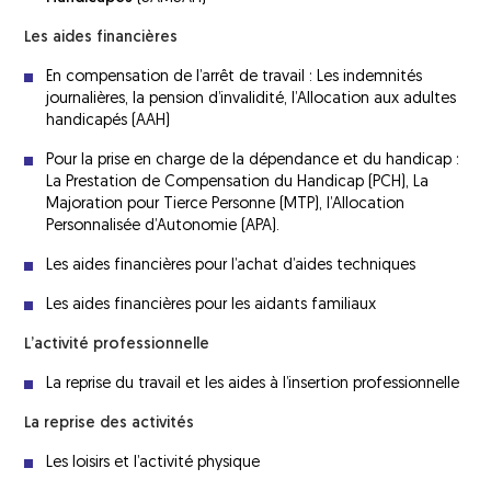
réadaptation (SSR)
Le Bus AVC parcourt l’Île de France
Les aides financières
Évaluations pluridisciplinaires à distance
AVCm2
de l’AVC
En compensation de l’arrêt de travail : Les indemnités
journalières, la pension d’invalidité, l’Allocation aux adultes
Concerts France AVC
Structures de soins de longue durée
handicapés (AAH)
(SLD) et structures médico-sociales
Actions avec les pharmaciens
Pour la prise en charge de la dépendance et du handicap :
La Prestation de Compensation du Handicap (PCH), La
Les aides financières
Majoration pour Tierce Personne (MTP), l’Allocation
Personnalisée d’Autonomie (APA).
La reprise du travail et les aides à
l’insertion professionnelle
Les aides financières pour l’achat d’aides techniques
La reprise de la conduite automobile
Les aides financières pour les aidants familiaux
La reprise des activités
L’activité professionnelle
La reprise du travail et les aides à l’insertion professionnelle
La reprise des activités
Les loisirs et l’activité physique