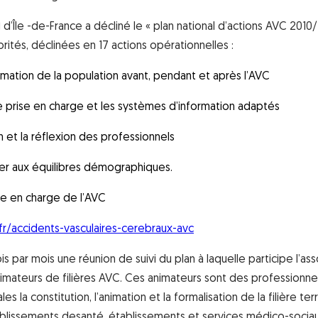
’Île -de-France a décliné le « plan national d’actions AVC 2010/
orités, déclinées en 17 actions opérationnelles :
ormation de la population avant, pendant et après l’AVC
e prise en charge et les systèmes d’information adaptés
on et la réflexion des professionnels
ler aux équilibres démographiques.
ise en charge de l’AVC
fr/accidents-vasculaires-cerebraux-avc
s par mois une réunion de suivi du plan à laquelle participe l’ass
imateurs de filières AVC. Ces animateurs sont des professionne
s la constitution, l’animation et la formalisation de la filière terr
blissements desanté, établissements et services médico-socia