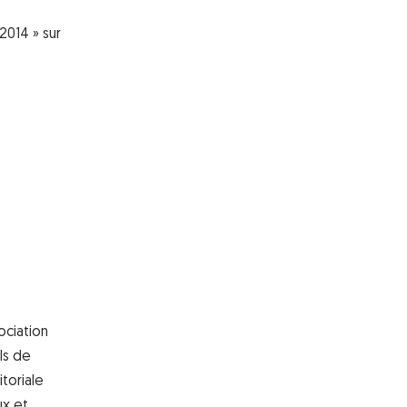
2014 » sur
ociation
ls de
itoriale
ux et