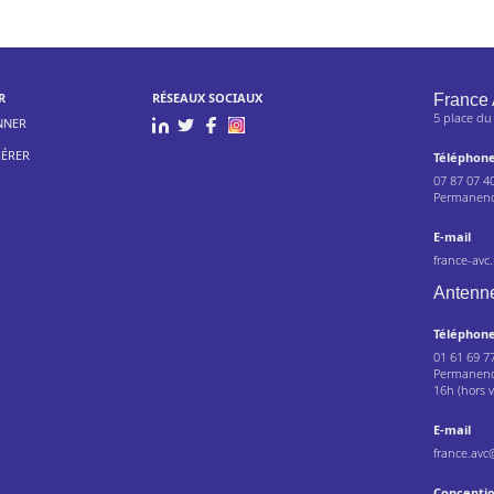
R
RÉSEAUX SOCIAUX
France 
5 place du
NNER
ÉRER
Téléphon
07 87 07 4
Permanence
E-mail
france-avc
Antenne
Téléphon
01 61 69 7
Permanence
16h (hors v
E-mail
france.avc
Concepti