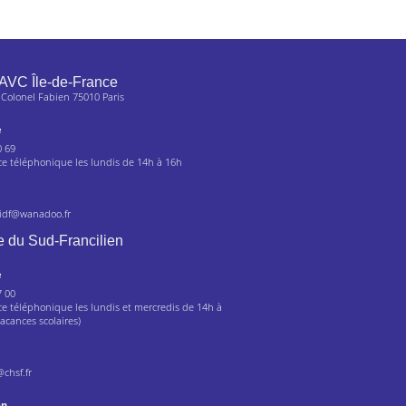
AVC Île-de-France
 Colonel Fabien 75010 Paris
e
0 69
 téléphonique les lundis de 14h à 16h
.idf@wanadoo.fr
 du Sud-Francilien
e
7 00
 téléphonique les lundis et mercredis de 14h à
acances scolaires)
@chsf.fr
on