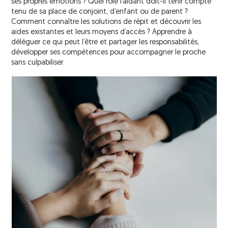
Traitements de l’infarctus cérébral
Nous contacter
ses propres émotions ? Quel rôle l’aidant doit-il tenir compte
tenu de sa place de conjoint, d’enfant ou de parent ?
La fédération France AVC
Atelier « CADanse »
Traitement de l’hémorragie cérébrale
Comment connaître les solutions de répit et découvrir les
aides existantes et leurs moyens d’accès ? Apprendre à
Atelier « Céramique »
La télémédecine
déléguer ce qui peut l’être et partager les responsabilités,
développer ses compétences pour accompagner le proche
Atelier « Chant & Bien-Etre »
sans culpabiliser.
Les conséquences de l’AVC
Atelier « Dessin & Illustration »
Les séquelles
Atelier « Initiation à l’Activité Physique
Les risques de récidive
Adaptée »
Journée pour les enfants victimes d’AVC
L’après AVC
et leurs parents
Généralités
Actions de prévention
Le retour au domicile
France AVC IDF et l’ARS IDF
Le parcours de soins
Interventions auprès des collectivités
Services de soins de suite et de