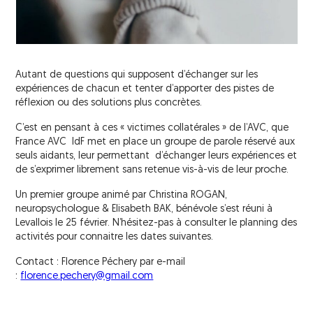
réadaptation (SSR)
Le Bus AVC parcourt l’Île de France
Évaluations pluridisciplinaires à distance
AVCm2
de l’AVC
Concerts France AVC
Structures de soins de longue durée
Autant de questions qui supposent d’échanger sur les
(SLD) et structures médico-sociales
expériences de chacun et tenter d’apporter des pistes de
Actions avec les pharmaciens
réflexion ou des solutions plus concrètes.
Les aides financières
C’est en pensant à ces « victimes collatérales » de l’AVC, que
France AVC IdF met en place un groupe de parole réservé aux
La reprise du travail et les aides à
seuls aidants, leur permettant d’échanger leurs expériences et
l’insertion professionnelle
de s’exprimer librement sans retenue vis-à-vis de leur proche.
La reprise de la conduite automobile
Un premier groupe animé par Christina ROGAN,
neuropsychologue & Elisabeth BAK, bénévole s’est réuni à
La reprise des activités
Levallois le 25 février. N’hésitez-pas à consulter le planning des
activités pour connaitre les dates suivantes.
Contact : Florence Péchery par e-mail
:
florence.pechery@gmail.com