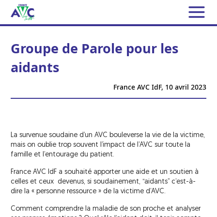
L’ASSOCIATION
Groupe de Parole pour les
France AVC IdF
aidants
L’AVC
Conseil d’Administration et
France AVC IdF,
10 avril 2023
Les AVC en chiffres
Responsables des Activités
NOS MISSIONS
Qu’est-ce qu’un AVC ?
Bureaux annexes
Soutien aux patients et aux aidants
Les AIT
ACTUALITÉS
Contrat d’engagement républicain
Les symptômes
La survenue soudaine d’un AVC bouleverse la vie de la victime,
Permanences téléphoniques
mais on oublie trop souvent l’impact de l’AVC sur toute la
Que faire face à un AVC ou un AIT ?
DOCUMENTATION
Nous avons besoin de vous
famille et l’entourage du patient.
Groupes de Parole
Les facteurs de risque
FICHES
France AVC IdF a souhaité apporter une aide et un soutien à
Bénévoles
Groupe de Parole pour les aidants
Les traitements de l’AVC
La Lettre d’information de France AVC IdF
TÉMOIGNAGES
celles et ceux devenus, si soudainement, “aidants” c’est-à-
dire la « personne ressource » de la victime d’AVC.
Adhérents
LA GAZETTE CÉRÉBRALE
Groupes « Rencontre & Partage »
Les UNV
Les reportages TV
Comment comprendre la maladie de son proche et analyser
Groupe « Café & Promenade »