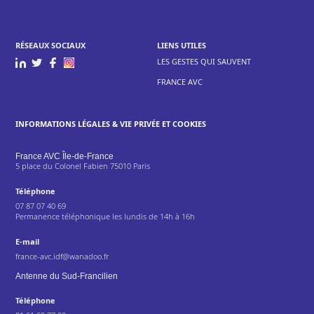
RÉSEAUX SOCIAUX
LIENS UTILES
LES GESTES QUI SAUVENT
FRANCE AVC
INFORMATIONS LÉGALES & VIE PRIVÉE ET COOKIES
France AVC Île-de-France
5 place du Colonel Fabien 75010 Paris
Téléphone
07 87 07 40 69
Permanence téléphonique les lundis de 14h à 16h
E-mail
france-avc.idf@wanadoo.fr
Antenne du Sud-Francilien
Téléphone