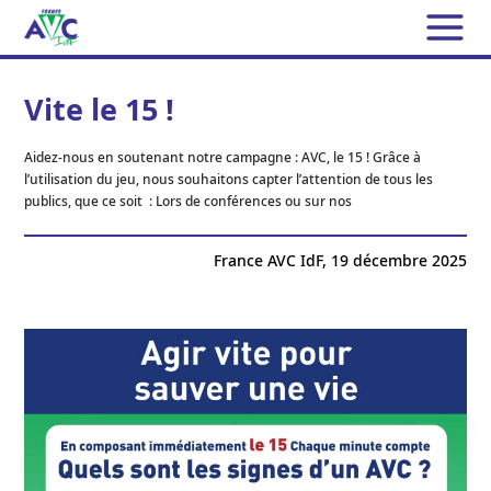
L’ASSOCIATION
Vite le 15 !
France AVC IdF
L’AVC
Aidez-nous en soutenant notre campagne : AVC, le 15 ! Grâce à
Conseil d’Administration et
l’utilisation du jeu, nous souhaitons capter l’attention de tous les
Les AVC en chiffres
publics, que ce soit : Lors de conférences ou sur nos
Responsables des Activités
NOS MISSIONS
Qu’est-ce qu’un AVC ?
Bureaux annexes
France AVC IdF,
19 décembre 2025
Soutien aux patients et aux aidants
Les AIT
ACTUALITÉS
Contrat d’engagement républicain
Les symptômes
Permanences téléphoniques
Que faire face à un AVC ou un AIT ?
DOCUMENTATION
Nous avons besoin de vous
Groupes de Parole
Les facteurs de risque
FICHES
Bénévoles
Groupe de Parole pour les aidants
Les traitements de l’AVC
La Lettre d’information de France AVC IdF
TÉMOIGNAGES
Adhérents
LA GAZETTE CÉRÉBRALE
Groupes « Rencontre & Partage »
Les UNV
Les reportages TV
Groupe « Café & Promenade »