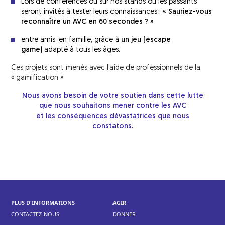
réadaptation (SSR)
Lors de conférences ou sur nos stands où les passants
Le Bus AVC parcourt l’Île de France
seront invités à tester leurs connaissances :
« Sauriez-vous
Évaluations pluridisciplinaires à distance
reconnaître un AVC en 60 secondes ? »
AVCm2
de l’AVC
entre amis, en famille,
grâce à
un jeu (escape
Concerts France AVC
game)
adapté
à tous les âges.
Structures de soins de longue durée
(SLD) et structures médico-sociales
Actions avec les pharmaciens
Ces projets sont menés avec l’aide de professionnels de la
« gamification ».
Les aides financières
Nous avons besoin de votre soutien dans cette lutte
La reprise du travail et les aides à
que nous souhaitons mener contre les AVC
l’insertion professionnelle
et les conséquences dévastatrices que nous
constatons.
La reprise de la conduite automobile
La reprise des activités
PLUS D'INFORMATIONS
AGIR
CONTACTEZ-NOUS
DONNER