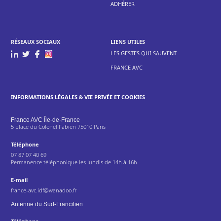
ADHÉRER
RÉSEAUX SOCIAUX
LIENS UTILES
LES GESTES QUI SAUVENT
FRANCE AVC
INFORMATIONS LÉGALES & VIE PRIVÉE ET COOKIES
France AVC Île-de-France
5 place du Colonel Fabien 75010 Paris
Téléphone
07 87 07 40 69
Permanence téléphonique les lundis de 14h à 16h
E-mail
france-avc.idf@wanadoo.fr
Antenne du Sud-Francilien